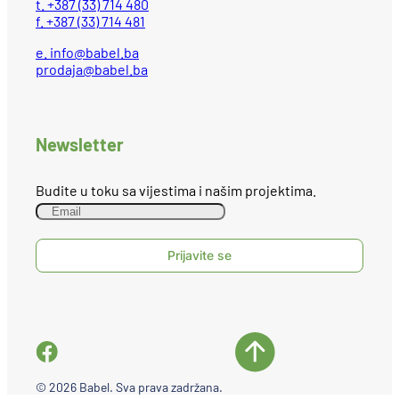
t. +387 (33) 714 480
f. +387 (33) 714 481
e.
info@babel.ba
prodaja@babel.ba
Newsletter
Budite u toku sa vijestima i našim projektima.
© 2026 Babel. Sva prava zadržana.