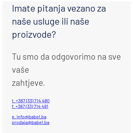
Imate pitanja vezano za
naše usluge ili naše
proizvode?
Tu smo da odgovorimo na sve
vaše
zahtjeve.
t. +387 (33) 714 480
f. +387 (33) 714 481
e.
info@babel.ba
prodaja@babel.ba