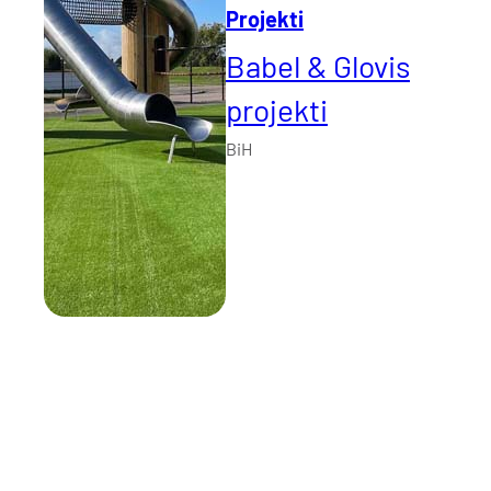
Projekti
Babel & Glovis
projekti
BiH
V